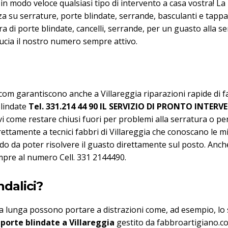
 in modo veloce qualsiasi tipo di intervento a casa vostra! L
a su serrature, porte blindate, serrande, basculanti e tappa
a di porte blindate, cancelli, serrande, per un guasto alla s
ducia il nostro numero sempre attivo.
com garantiscono anche a Villareggia riparazioni rapide di fa
Blindate
Tel. 331.214 44 90
IL SERVIZIO DI PRONTO INTERV
vi come restare chiusi fuori per problemi alla serratura o pe
direttamente a tecnici fabbri di Villareggia che conoscano le m
 da poter risolvere il guasto direttamente sul posto. Anche a 
sempre al numero Cell. 331 2144490.
ndalici?
alla lunga possono portare a distrazioni come, ad esempio, lo
 porte blindate a Villareggia
gestito da fabbroartigiano.c