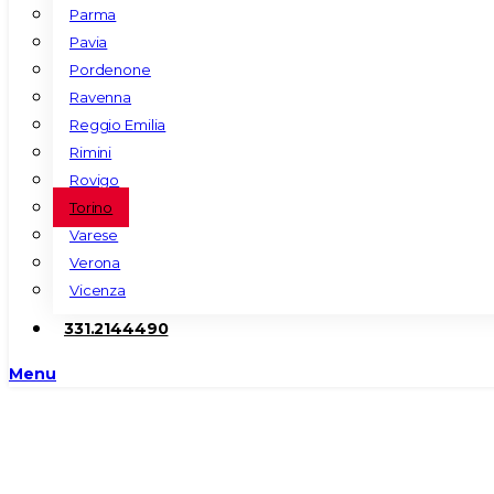
Parma
Pavia
Pordenone
Ravenna
Reggio Emilia
Rimini
Rovigo
Torino
Varese
Verona
Vicenza
331.2144490
Menu