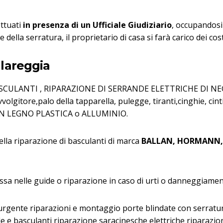
ettuati
in presenza di un Ufficiale Giudiziario
, occupandosi 
della serratura, il proprietario di casa si farà carico dei cost
llareggia
 BASCULANTI , RIPARAZIONE DI SERRANDE ELETTRICHE DI 
itore,palo della tapparella, pulegge, tiranti,cinghie, ci
N LEGNO PLASTICA o ALLUMINIO.
nella riparazione di basculanti di marca
BALLAN, HORMANN, 
essa nelle guide o riparazione in caso di urti o danneggiamen
rgente riparazioni e montaggio porte blindate con serrature
e e basculanti riparazione saracinesche elettriche riparazi