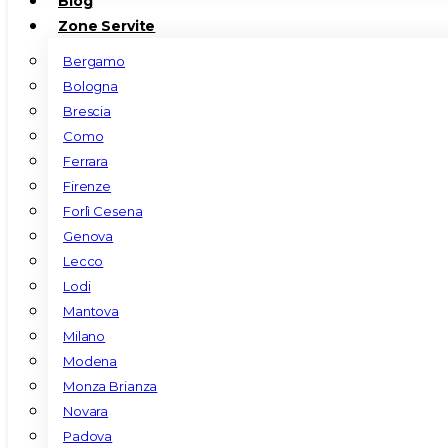
Blog
Zone Servite
Bergamo
Bologna
Brescia
Como
Ferrara
Firenze
Forlì Cesena
Genova
Lecco
Lodi
Mantova
Milano
Modena
Monza Brianza
Novara
Padova