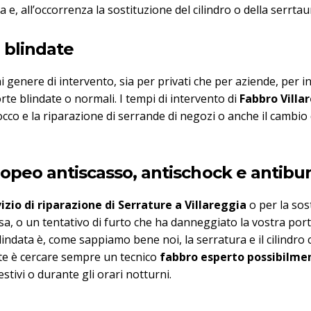
 e, all’occorrenza la sostituzione del cilindro o della serrtau
 blindate
genere di intervento, sia per privati che per aziende, per in
rte blindate o normali. I tempi di intervento di
Fabbro Villa
cco e la riparazione di serrande di negozi o anche il cambio
europeo antiscasso, antischock e antib
izio di riparazione di Serrature a Villareggia
o per la sos
ssa, o un tentativo di furto che ha danneggiato la vostra por
lindata è, come sappiamo bene noi, la serratura e il cilind
nte è cercare sempre un tecnico
fabbro esperto possibilmen
stivi o durante gli orari notturni.