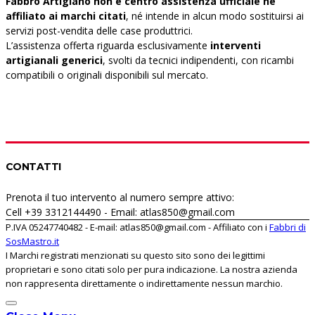
Fabbro Artigiano non è centro assistenza ufficiale né
affiliato ai marchi citati
, né intende in alcun modo sostituirsi ai
servizi post-vendita delle case produttrici.
L’assistenza offerta riguarda esclusivamente
interventi
artigianali generici
, svolti da tecnici indipendenti, con ricambi
compatibili o originali disponibili sul mercato.
CONTATTI
Prenota il tuo intervento al numero sempre attivo:
Cell +39 3312144490 - Email: atlas850@gmail.com
P.IVA 05247740482 - E-mail: atlas850@gmail.com - Affiliato con i
Fabbri di
SosMastro.it
I Marchi registrati menzionati su questo sito sono dei legittimi
proprietari e sono citati solo per pura indicazione. La nostra azienda
non rappresenta direttamente o indirettamente nessun marchio.