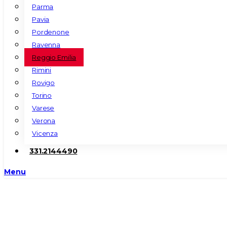
Parma
Pavia
Pordenone
Ravenna
Reggio Emilia
Rimini
Rovigo
Torino
Varese
Verona
Vicenza
331.2144490
Menu