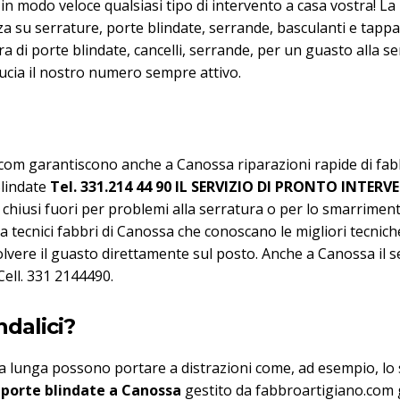
 in modo veloce qualsiasi tipo di intervento a casa vostra! L
a su serrature, porte blindate, serrande, basculanti e tappa
a di porte blindate, cancelli, serrande, per un guasto alla s
ducia il nostro numero sempre attivo.
.com garantiscono anche a Canossa riparazioni rapide di fabbr
Blindate
Tel. 331.214 44 90
IL SERVIZIO DI PRONTO INTER
chiusi fuori per problemi alla serratura o per lo smarrimento 
e a tecnici fabbri di Canossa che conoscano le migliori tecni
lvere il guasto direttamente sul posto. Anche a Canossa il ser
Cell. 331 2144490.
ndalici?
alla lunga possono portare a distrazioni come, ad esempio, lo
 porte blindate a Canossa
gestito da fabbroartigiano.com 