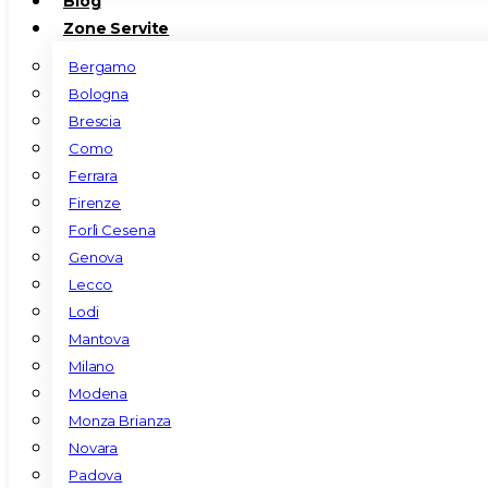
Blog
Zone Servite
Bergamo
Bologna
Brescia
Como
Ferrara
Firenze
Forlì Cesena
Genova
Lecco
Lodi
Mantova
Milano
Modena
Monza Brianza
Novara
Padova