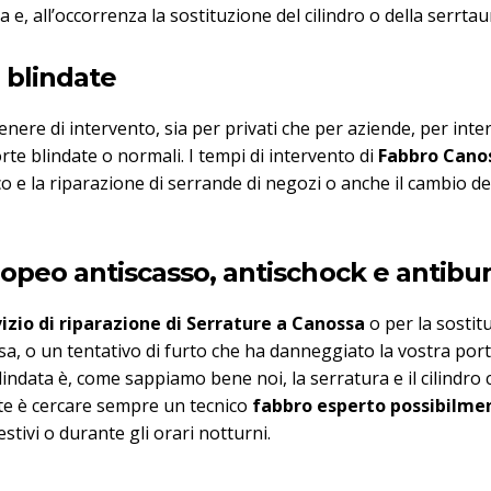
 e, all’occorrenza la sostituzione del cilindro o della serrtau
 blindate
ere di intervento, sia per privati che per aziende, per inter
rte blindate o normali. I tempi di intervento di
Fabbro Cano
 e la riparazione di serrande di negozi o anche il cambio de
europeo antiscasso, antischock e antib
izio di riparazione di Serrature a Canossa
o per la sostit
ssa, o un tentativo di furto che ha danneggiato la vostra por
lindata è, come sappiamo bene noi, la serratura e il cilind
nte è cercare sempre un tecnico
fabbro esperto possibilme
stivi o durante gli orari notturni.