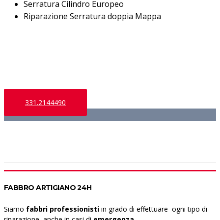
Serratura Cilindro Europeo
Riparazione Serratura doppia Mappa
Chiama adesso!
331.2144490
FABBRO ARTIGIANO 24H
Siamo
fabbri professionisti
in grado di effettuare ogni tipo di
riparazione, anche in casi di
emergenza
.