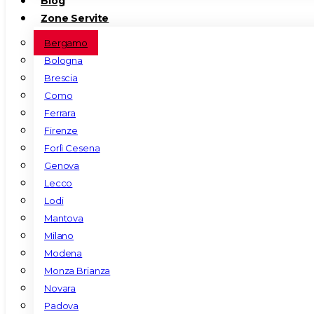
Blog
Zone Servite
Bergamo
Bologna
Brescia
Como
Ferrara
Firenze
Forlì Cesena
Genova
Lecco
Lodi
Mantova
Milano
Modena
Monza Brianza
Novara
Padova