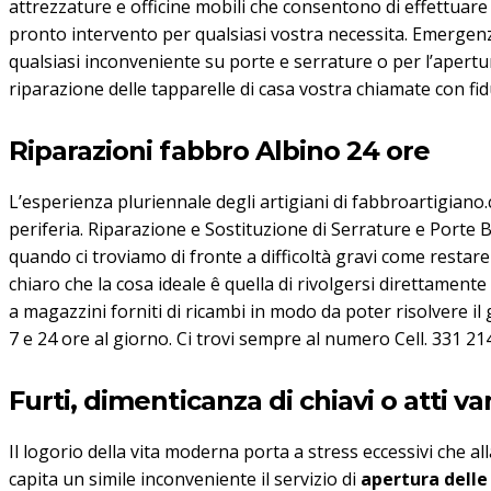
attrezzature e officine mobili che consentono di effettuare
pronto intervento per qualsiasi vostra necessita. Emergenz
qualsiasi inconveniente su porte e serrature o per l’apertur
riparazione delle tapparelle di casa vostra chiamate con fi
Riparazioni fabbro Albino 24 ore
L’esperienza pluriennale degli artigiani di fabbroartigiano
periferia. Riparazione e Sostituzione di Serrature e Porte 
quando ci troviamo di fronte a difficoltà gravi come restare 
chiaro che la cosa ideale ê quella di rivolgersi direttament
a magazzini forniti di ricambi in modo da poter risolvere il 
7 e 24 ore al giorno. Ci trovi sempre al numero Cell. 331 21
Furti, dimenticanza di chiavi o atti va
Il logorio della vita moderna porta a stress eccessivi che 
capita un simile inconveniente il servizio di
apertura delle