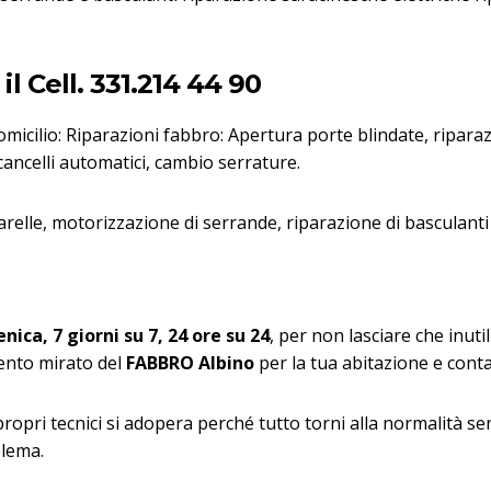
l Cell. 331.214 44 90
domicilio: Riparazioni fabbro: Apertura porte blindate, ripara
cancelli automatici, cambio serrature.
relle, motorizzazione di serrande, riparazione di basculanti
nica, 7 giorni su 7, 24 ore su 24
, per non lasciare che inuti
vento mirato del
FABBRO Albino
per la tua abitazione e cont
 propri tecnici si adopera perché tutto torni alla normalità s
blema.