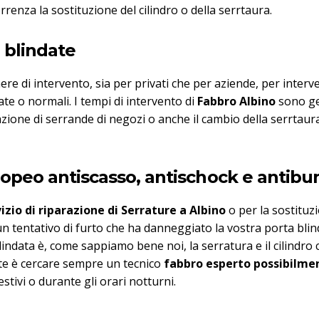
orrenza la sostituzione del cilindro o della serrtaura.
 blindate
e di intervento, sia per privati che per aziende, per interv
ate o normali. I tempi di intervento di
Fabbro Albino
sono ges
razione di serrande di negozi o anche il cambio della serrtau
europeo antiscasso, antischock e antib
izio di riparazione di Serrature a Albino
o per la sostituz
 un tentativo di furto che ha danneggiato la vostra porta bli
lindata è, come sappiamo bene noi, la serratura e il cilind
nte è cercare sempre un tecnico
fabbro esperto possibilmen
stivi o durante gli orari notturni.