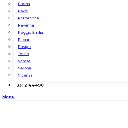
Parma
Pavia
Pordenone
Ravenna
Reggio Emilia
Rimini
Rovigo
Torino
Varese
Verona
Vicenza
331.2144490
Menu