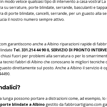
 in modo veloce qualsiasi tipo di intervento a casa vostra! L
a su serrature, porte blindate, serrande, basculanti e tappa
a di porte blindate, cancelli, serrande, per un guasto alla s
ducia il nostro numero sempre attivo.
.com garantiscono anche a Albino riparazioni rapide di fabbro
Blindate
Tel. 331.214 44 90
IL SERVIZIO DI PRONTO INTERV
chiusi fuori per problemi alla serratura o per lo smarrimento 
e a tecnici fabbri di Albino che conoscano le migliori tecnich
guasto direttamente sul posto. Anche a Albino il servizio è ope
44490.
ndalici?
alla lunga possono portare a distrazioni come, ad esempio, lo
 porte blindate a Albino
gestito da fabbroartigiano.com ga